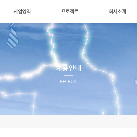
메뉴 건너뛰기
사업영역
프로젝트
회사소개
구조설계
대표프로젝트
기업이념
성능설계
Type별 프로젝트
회사연혁
건축물안전진단및점검
안전진단
회사조직
건설안전점검
임원소개
구조감리및점검
채용안내
Contact
VE설계
RECRUIT
프로젝트문의