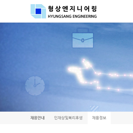
Sketchbook5, 스케치북5
Sketchbook5, 스케치북5
채용안내
인재상및복리후생
채용정보