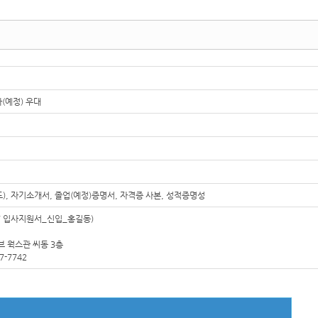
(예정) 우대
, 자기소개서, 졸업(예정)증명서, 자격증 사본, 성적증명성
저장/ 입사지원서_신입_홍길동)
브 웍스관 씨동 3층
57-7742