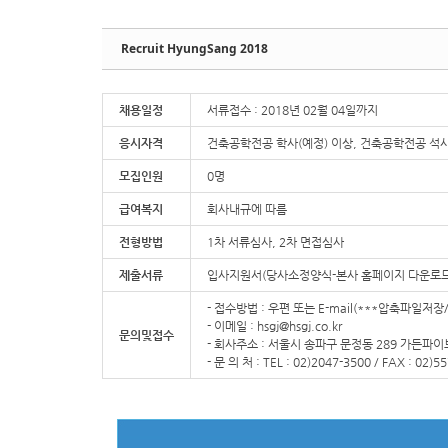
Recruit HyungSang 2018
채용일정
서류접수 : 2018년 02월 04일까지
응시자격
건축공학전공 학사(예정) 이상, 건축공학전공 석사
모집인원
0명
급여복지
회사내규에 따름
전형방법
1차 서류심사, 2차 면접심사
제출서류
입사지원서(당사소정양식-본사 홈페이지 다운로드)
- 접수방법 : 우편 또는 E-mail(***압축파일
- 이메일 : hsgj@hsgj.co.kr
문의및접수
- 회사주소 : 서울시 송파구 문정동 289 가든파이
- 문 의 처 : TEL : 02)2047-3500 / FAX : 02)5