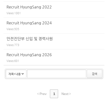
Recruit HyungSang 2022
Views
1001
Recruit HyungSang 2024
Views
935
안전진단부 신입 및 경력사원
Views
773
Recruit HyungSang 2026
Views
601
검색
Prev
1
Next