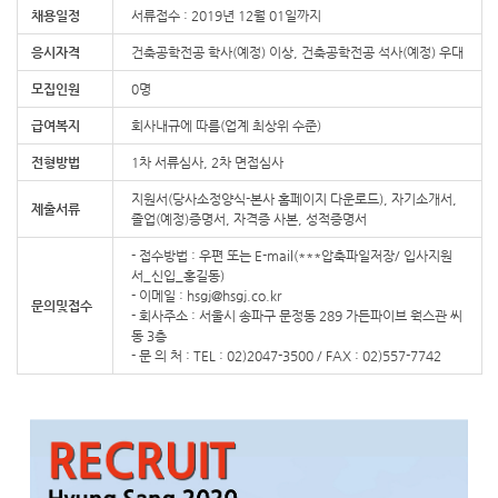
채용일정
서류접수 : 2019년 12월 01일까지
응시자격
건축공학전공 학사(예정) 이상, 건축공학전공 석사(예정) 우대
모집인원
0명
급여복지
회사내규에 따름(업계 최상위 수준)
전형방법
1차 서류심사, 2차 면접심사
지원서(당사소정양식-본사 홈페이지 다운로드), 자기소개서,
제출서류
졸업(예정)증명서, 자격증 사본, 성적증명서
- 접수방법 : 우편 또는 E-mail(***압축파일저장/ 입사지원
서_신입_홍길동)
- 이메일 : hsgj@hsgj.co.kr
문의및접수
- 회사주소 : 서울시 송파구 문정동 289 가든파이브 웍스관 씨
동 3층
- 문 의 처 : TEL : 02)2047-3500 / FAX : 02)557-7742