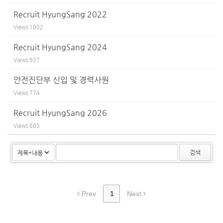
Recruit HyungSang 2022
Views
1002
Recruit HyungSang 2024
Views
937
안전진단부 신입 및 경력사원
Views
774
Recruit HyungSang 2026
Views
605
검색
Prev
1
Next