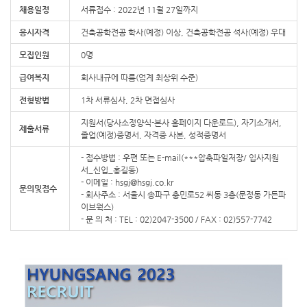
채용일정
서류접수 : 2022년 11월 27일까지
응시자격
건축공학전공 학사(예정) 이상, 건축공학전공 석사(예정) 우대
모집인원
0명
급여복지
회사내규에 따름(업계 최상위 수준)
전형방법
1차 서류심사, 2차 면접심사
지원서(당사소정양식-본사 홈페이지 다운로드), 자기소개서,
제출서류
졸업(예정)증명서, 자격증 사본, 성적증명서
- 접수방법 : 우편 또는 E-mail(***압축파일저장/ 입사지원
서_신입_홍길동)
- 이메일 : hsgj@hsgj.co.kr
문의및접수
- 회사주소 : 서울시 송파구 충민로52 씨동 3층(문정동 가든파
이브웍스)
- 문 의 처 : TEL : 02)2047-3500 / FAX : 02)557-7742