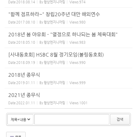
Date
2018.08.14
By
형상엔지니어링
Views
974
"함께 점프하라~" 창립20주년 대만 해외연수
Date
2017.08.10
By
형상엔지니어링
Views
980
2018년 봄 야유회 - "열정으로 하나되는 봄 체육대회"
Date
2018.05.10
By
형상엔지니어링
Views
983
[사내동호회] HSBC 8월 정기모임(볼링동호회)
Date
2018.09.19
By
형상엔지니어링
Views
990
2018년 종무식
Date
2019.01.11
By
형상엔지니어링
Views
999
2021년 종무식
Date
2022.01.11
By
형상엔지니어링
Views
1001
검색