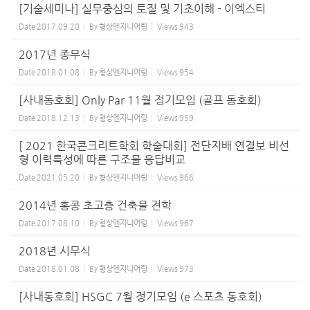
[기술세미나] 실무중심의 토질 및 기초이해 - 이엑스티
Date
2017.09.20
By
형상엔지니어링
Views
943
2017년 종무식
Date
2018.01.08
By
형상엔지니어링
Views
954
[사내동호회] Only Par 11월 정기모임 (골프 동호회)
Date
2018.12.13
By
형상엔지니어링
Views
959
[ 2021 한국콘크리트학회 학술대회] 전단지배 연결보 비선
형 이력특성에 따른 구조물 응답비교
Date
2021.05.20
By
형상엔지니어링
Views
966
2014년 홍콩 초고층 건축물 견학
Date
2017.08.10
By
형상엔지니어링
Views
967
2018년 시무식
Date
2018.01.08
By
형상엔지니어링
Views
973
[사내동호회] HSGC 7월 정기모임 (e 스포츠 동호회)