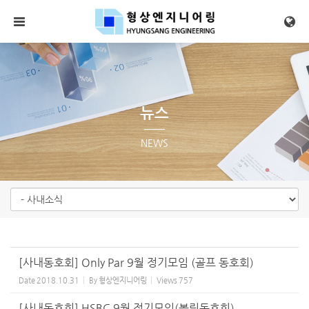
Sketchbook5, 스케치북5
Sketchbook5, 스케치북5
메뉴 건너뛰기
뉴스
NEWS
[사내동호회] Only Par 9월 정기모임 (골프 동호회)
Date
2018.10.31
By
형상엔지니어링
Views
757
[사내동호회] HSBC 9월 정기모임(볼링동호회)