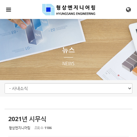
Sketchbook5, 스케치북5
Sketchbook5, 스케치북5
메뉴 건너뛰기
뉴스
NEWS
2021년 시무식
형상엔지니어링
조회 수
1186