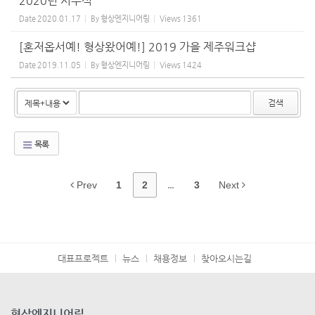
2020년 시무식
Date
2020.01.17
By
형상엔지니어링
Views
1361
[혼저옵서예! 형상왔어예!] 2019 가을 제주워크샵
Date
2019.11.05
By
형상엔지니어링
Views
1424
검색
목록
Prev
1
2
...
3
Next
대표프로젝트
뉴스
채용정보
찾아오시는길
형상엔지니어링