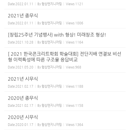
Date
2022.01.11
By
형상엔지니어링
Views
1121
2021년 종무식
Date
2022.01.11
By
형상엔지니어링
Views
1006
[창립25주년 기념행사} with 형상! 미래창조 형상!
Date
2021.10.28
By
형상엔지니어링
Views
1164
[ 2021 한국콘크리트학회 학술대회] 전단지배 연결보 비선
형 이력특성에 따른 구조물 응답비교
Date
2021.05.20
By
형상엔지니어링
Views
968
2021년 시무식
Date
2021.02.17
By
형상엔지니어링
Views
1188
2020년 종무식
Date
2021.02.17
By
형상엔지니어링
Views
1158
2020년 시무식
Date
2020.01.17
By
형상엔지니어링
Views
1364