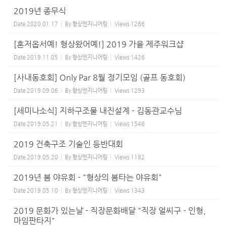
2019년 종무식
Date
2020.01.17
By
형상엔지니어링
Views
1266
[혼저옵서예! 형상왔어예!] 2019 가을 제주워크샵
Date
2019.11.05
By
형상엔지니어링
Views
1426
[사내동호회] Only Par 8월 정기모임 (골프 동호회)
Date
2019.09.06
By
형상엔지니어링
Views
1293
[세미나소식] 지하구조물 내진설계 - 김동관교수님
Date
2019.05.21
By
형상엔지니어링
Views
1546
2019 건축구조 기술인 등반대회
Date
2019.05.20
By
형상엔지니어링
Views
1182
2019년 봄 야유회 - "형상의 봄타는 야유회"
Date
2019.05.10
By
형상엔지니어링
Views
1343
2019 문화가 있는날 - 직장문화배달 "직장 얼씨구 - 인형,
마임판타지"