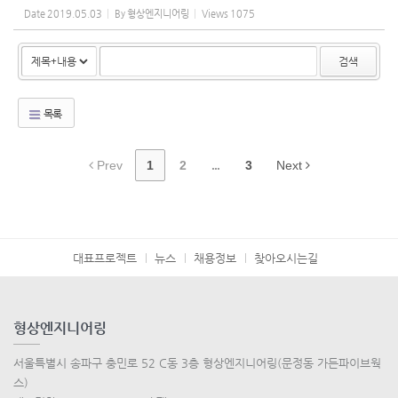
Date
2019.05.03
By
형상엔지니어링
Views
1075
검색
목록
Prev
1
2
...
3
Next
대표프로젝트
뉴스
채용정보
찾아오시는길
형상엔지니어링
서울특별시 송파구 충민로 52 C동 3층 형상엔지니어링(문정동 가든파이브웍
스)