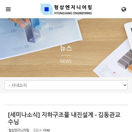
Sketchbook5, 스케치북5
Sketchbook5, 스케치북5
메뉴 건너뛰기
뉴스
NEWS
[세미나소식] 지하구조물 내진설계 - 김동관교
수님
형상엔지니어링
조회 수
1546