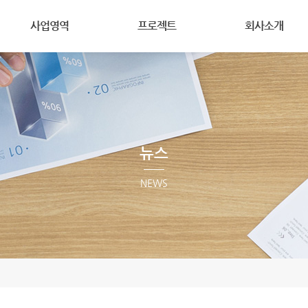
메뉴 건너뛰기
사업영역
프로젝트
회사소개
구조설계
대표프로젝트
기업이념
성능설계
Type별 프로젝트
회사연혁
건축물안전진단및점검
안전진단
회사조직
건설안전점검
임원소개
구조감리및점검
뉴스
Contact
VE설계
NEWS
프로젝트문의