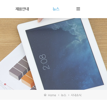
채용안내
뉴스
인재상및복리후생
뉴스
채용정보
사내소식
Home
뉴스
사내소식